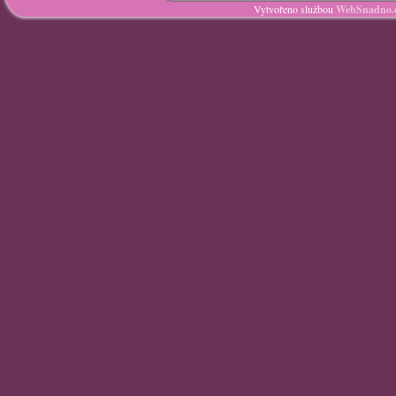
Vytvořeno službou
WebSnadno.