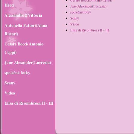
Cesare Bocci(Antonio Ceppi)
Herci
Jane Alexander(Lucrezia)
společné fotky
Alessandro&Vittoria
Scany
Video
Antonella Fattori(Anna
Elisa di Rivombrosa II - III
Ristori)
Cesare Bocci(Antonio
Ceppi)
Jane Alexander(Lucrezia)
společné fotky
Scany
Video
Elisa di Rivombrosa II - III