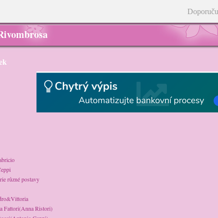
Doporuču
 Rivombrosa
ek
bricio
eppi
rie různé postavy
dro&Vittoria
a Fattori(Anna Ristori)