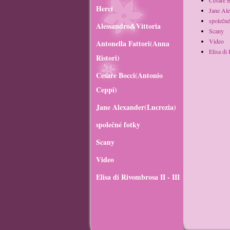
Cesare 
Herci
Jane Ale
společné
Alessandro&Vittoria
Scany
Video
Antonella Fattori(Anna
Elisa di
Ristori)
Cesare Bocci(Antonio
Ceppi)
Jane Alexander(Lucrezia)
společné fotky
Scany
Video
Elisa di Rivombrosa II - III