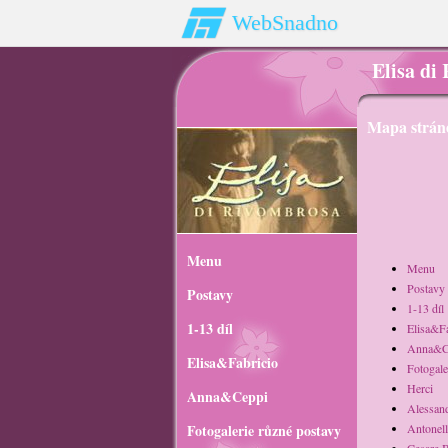
WebSnadno
Elisa di
Mapa strán
Menu
Menu
Postavy
Postavy
1-13 díl
1-13 díl
Elisa&Fa
Anna&C
Elisa&Fabricio
Fotogale
Herci
Anna&Ceppi
Alessan
Fotogalerie různé postavy
Antonell