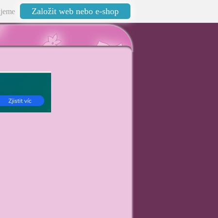
Založit web nebo e-shop
jeme