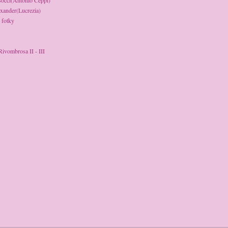
Bocci(Antonio Ceppi)
xander(Lucrezia)
 fotky
 Rivombrosa II - III