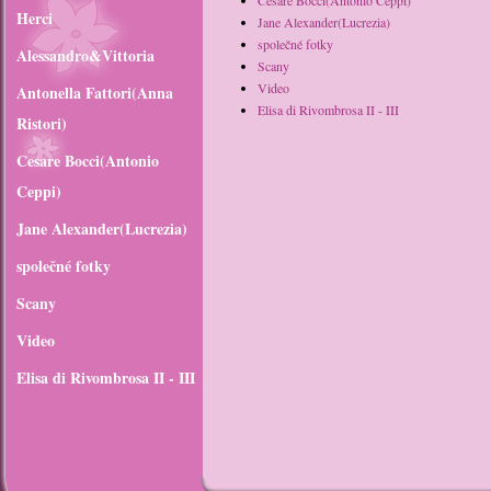
Cesare Bocci(Antonio Ceppi)
Herci
Jane Alexander(Lucrezia)
společné fotky
Alessandro&Vittoria
Scany
Video
Antonella Fattori(Anna
Elisa di Rivombrosa II - III
Ristori)
Cesare Bocci(Antonio
Ceppi)
Jane Alexander(Lucrezia)
společné fotky
Scany
Video
Elisa di Rivombrosa II - III