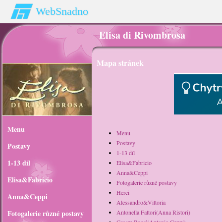
WebSnadno
Elisa di Rivombrosa
Mapa stránek
Menu
Menu
Postavy
Postavy
1-13 díl
1-13 díl
Elisa&Fabricio
Anna&Ceppi
Elisa&Fabricio
Fotogalerie různé postavy
Herci
Anna&Ceppi
Alessandro&Vittoria
Fotogalerie různé postavy
Antonella Fattori(Anna Ristori)