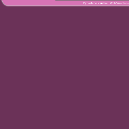
Vytvořeno službou
WebSnadno.