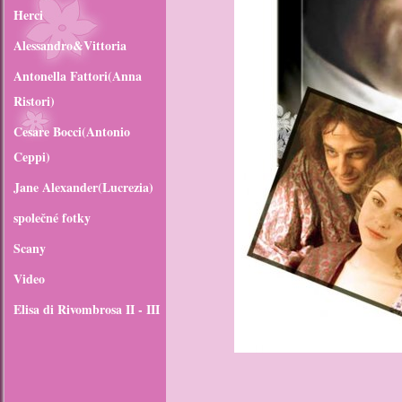
Herci
Alessandro&Vittoria
Antonella Fattori(Anna
Ristori)
Cesare Bocci(Antonio
Ceppi)
Jane Alexander(Lucrezia)
společné fotky
Scany
Video
Elisa di Rivombrosa II - III