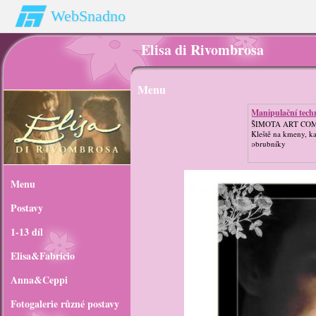
WebSnadno
Elisa di Rivombrosa
Menu
Manipulační tech
ŠIMOTA ART CO
Kleště na kmeny, k
obrubníky
Menu
Postavy
1-13 díl
Elisa&Fabricio
Anna&Ceppi
Fotogalerie různé postavy