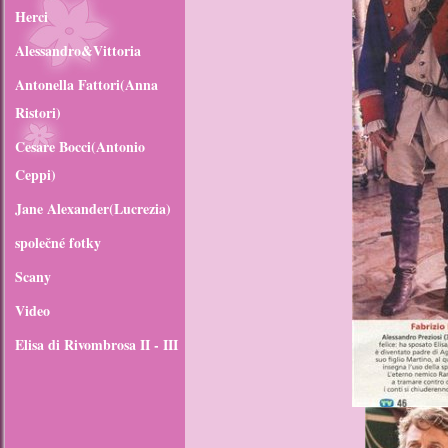
Herci
Alessandro&Vittoria
Antonella Fattori(Anna
Ristori)
Cesare Bocci(Antonio
Ceppi)
Jane Alexander(Lucrezia)
společné fotky
Scany
Video
Elisa di Rivombrosa II - III