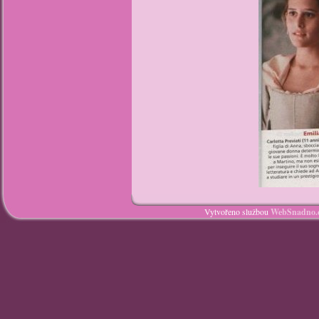
Vytvořeno službou
WebSnadno.