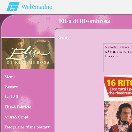
WebSnadno
Elisa di Rivombrosa
Scany
Návody na háčko
NÁVODY na háčko
hračky‚ k
Menu
Postavy
1-13 díl
Elisa&Fabricio
Anna&Ceppi
Fotogalerie různé postavy