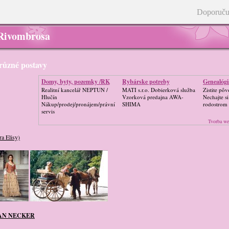
Doporuču
 Rivombrosa
 různé postavy
Domy, byty, pozemky /RK
Rybárske potreby
Genealógi
Realitní kancelář NEPTUN /
MATI s.r.o. Dobierková služba
Zistite pôv
Hlučín
Vzorková predajna AWA-
Nechajte si
Nákup/prodej/pronájem/právní
SHIMA
rodostrom
servis
Tvorba we
ra Elisy)
AN NECKER