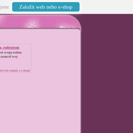
Založit web nebo e-shop
jeme
a, rodostrom
od svojej rodiny
 zostaviť svoj
bových stránek a e-shopů