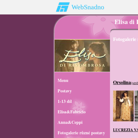
WebSnadno
Elisa di
Fotogalerie
Menu
Orsolina
(sest
Postavy
1-13 díl
Elisa&Fabricio
Anna&Ceppi
LUCREZIA V
Fotogalerie různé postavy