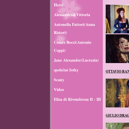
Herci
Alessandro&Vittoria
Antonella Fattori(Anna
Ristori)
Cesare Bocci(Antonio
Ceppi)
Jane Alexander(Lucrezia)
společné fotky
OTTAVIO RA
Scany
Video
Elisa di Rivombrosa II - III
GIULIO DRA