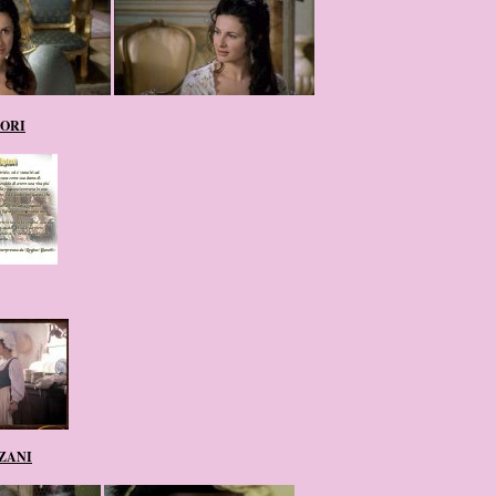
TORI
ZANI