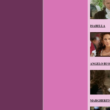
ISABELLA
ANGELO BUO
MARGHERITA